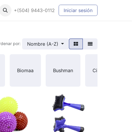
+(504) 9443-0112
Iniciar sesión
Nombre (A-Z)
rdenar por:
E
Biomaa
Bushman
Cibeles
M