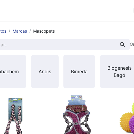
cios
Productos
Noticias
Contáctenos
tos
Marcas
Mascopets
O
Biogenesis
phachem
Andis
Bimeda
Bagó