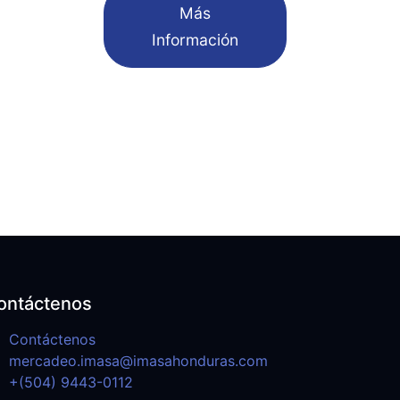
​Más
Información
ontáctenos
Contáctenos
mercadeo.imasa@imasahonduras.com
+(504) 9443-0112