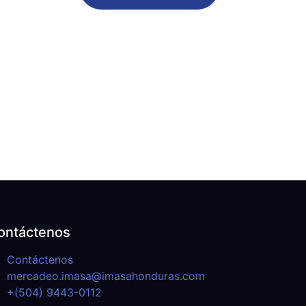
ontáctenos
Contáctenos
mercadeo.imasa@imasahonduras.com
+(504) 9443-0112