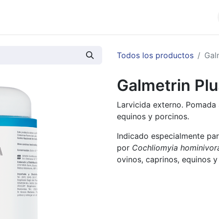
cios
Productos
Noticias
Contáctenos
Todos los productos
Gal
Galmetrin Pl
Larvicida externo. Pomada a
equinos y porcinos.
Indicado especialmente par
por
Cochliomyia hominivorax
ovinos, caprinos, equinos y