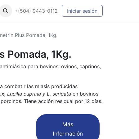
+(504) 9443-0112
Iniciar sesión
metrin Plus Pomada, 1Kg.
us Pomada, 1Kg.
ntimiásica para bovinos, ovinos, caprinos,
a combatir las miasis producidas
, Lucilia cuprina y L. sericata
en bovinos,
 porcinos. Tiene acción residual por 12 días.
​Más
Información