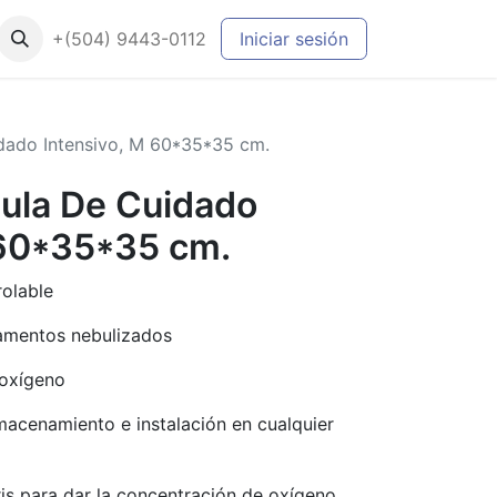
+(504) 9443-0112
Iniciar sesión
dado Intensivo, M 60*35*35 cm.
aula De Cuidado
 60*35*35 cm.
olable
amentos nebulizados
 oxígeno
macenamiento e instalación en cualquier
ris para dar la concentración de oxígeno