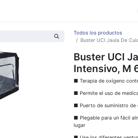
cios
Productos
Noticias
Contáctenos
Todos los productos
Buster UCI Jaula De Cui
Buster UCI J
Intensivo, M
■ Terapia de oxígeno contr
■ Permite el uso de medic
■ Puerto de suministro de
■ Plegable para un fácil al
lugar
■ Use los diferentes ventu